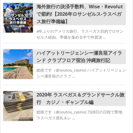
海外旅行の決済手数料、Wise・Revolut
で節約!【2026年ロサンゼルス‐ラスベガ
ス旅行準備編】
4年ぶりのアメリカ旅行、ラスベガス目的でロサン
ゼルス経由。準備を進める中で外貨決 ...
ハイアットリージェンシー瀬良垣アイラ
ンド クラブフロア宿泊 沖縄旅行記
総統です（@soutou_casino) ハイアットリージェン
シー瀬良垣のクラブ ...
2020年 ラスベガス＆グランドサークル旅
行 カジノ・ギャンブル編
総統です（@soutou_casino) 7泊8日の日程で聖地
ラスベガス巡礼＆レ ...