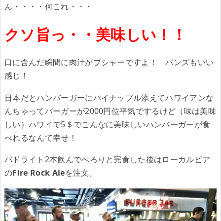
ん・・・・何これ・・・
クソ旨っ・・美味しい！！
口に含んだ瞬間に肉汁がブシャーですよ！ バンズもいい
感じ！
日本だとハンバーガーにパイナップル添えてハワイアンな
んちゃってバーガーが2000円位平気でするけど（味は美味
しい）ハワイで5＄でこんなに美味しいハンバーガーが食
べれるなんて幸せ！
バドライト2本飲んでぺろりと完食した後はローカルビア
の
Fire Rock Ale
を注文。