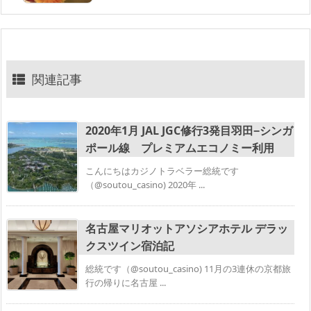
関連記事
2020年1月 JAL JGC修行3発目羽田−シンガ
ポール線 プレミアムエコノミー利用
こんにちはカジノトラベラー総統です
（@soutou_casino) 2020年 ...
名古屋マリオットアソシアホテル デラッ
クスツイン宿泊記
総統です（@soutou_casino) 11月の3連休の京都旅
行の帰りに名古屋 ...