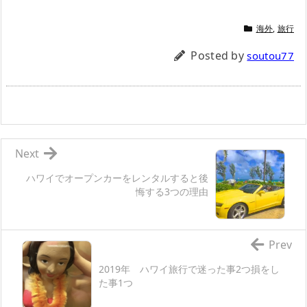
海外
,
旅行
Posted by
soutou77
Next
ハワイでオープンカーをレンタルすると後
悔する3つの理由
Prev
2019年 ハワイ旅行で迷った事2つ損をし
た事1つ