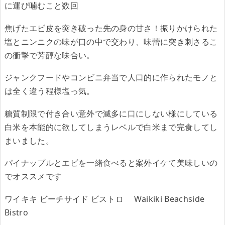
に運び噛むこと数回
焦げたエビ皮を突き破った先の身の甘さ！振りかけられた
塩とニンニクの味が口の中で交わり、味蕾に突き刺さるこ
の衝撃で芳醇な味合い。
ジャンクフードやコンビニ弁当で人口的に作られたモノと
は全く違う程様塩っ気。
糖質制限で付き合い意外で滅多に口にしない様にしている
白米を本能的に欲してしまうレベルで白米まで完食してし
まいました。
パイナップルとエビを一緒食べると案外イケて美味しいの
でオススメです
ワイキキ ビーチサイド ビストロ Waikiki Beachside
Bistro