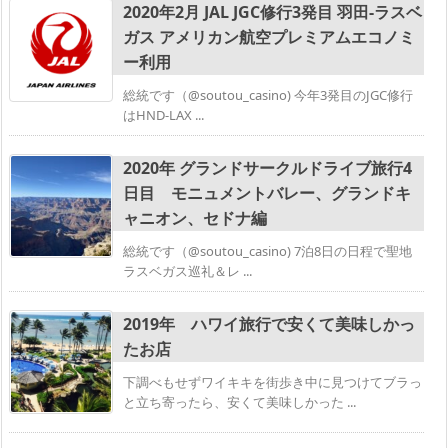
2020年2月 JAL JGC修行3発目 羽田-ラスベ
ガス アメリカン航空プレミアムエコノミ
ー利用
総統です（@soutou_casino) 今年3発目のJGC修行
はHND-LAX ...
2020年 グランドサークルドライブ旅行4
日目 モニュメントバレー、グランドキ
ャニオン、セドナ編
総統です（@soutou_casino) 7泊8日の日程で聖地
ラスベガス巡礼＆レ ...
2019年 ハワイ旅行で安くて美味しかっ
たお店
下調べもせずワイキキを街歩き中に見つけてブラっ
と立ち寄ったら、安くて美味しかった ...