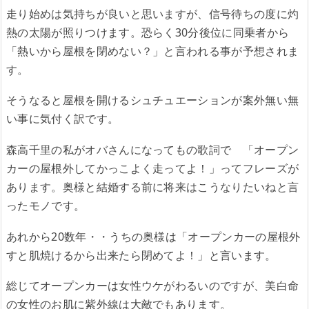
走り始めは気持ちが良いと思いますが、信号待ちの度に灼
熱の太陽が照りつけます。恐らく30分後位に同乗者から
「熱いから屋根を閉めない？」と言われる事が予想されま
す。
そうなると屋根を開けるシュチュエーションが案外無い無
い事に気付く訳です。
森高千里の私がオバさんになってもの歌詞で 「オープン
カーの屋根外してかっこよく走ってよ！」ってフレーズが
あります。奥様と結婚する前に将来はこうなりたいねと言
ったモノです。
あれから20数年・・うちの奥様は「オープンカーの屋根外
すと肌焼けるから出来たら閉めてよ！」と言います。
総じてオープンカーは女性ウケがわるいのですが、美白命
の女性のお肌に紫外線は大敵でもあります。