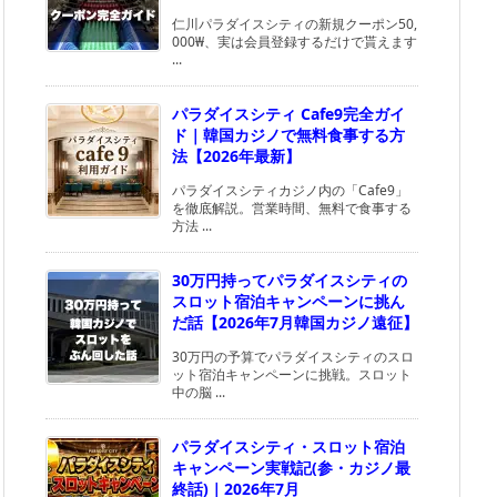
仁川パラダイスシティの新規クーポン50,
000₩、実は会員登録するだけで貰えます
...
パラダイスシティ Cafe9完全ガイ
ド｜韓国カジノで無料食事する方
法【2026年最新】
パラダイスシティカジノ内の「Cafe9」
を徹底解説。営業時間、無料で食事する
方法 ...
30万円持ってパラダイスシティの
スロット宿泊キャンペーンに挑ん
だ話【2026年7月韓国カジノ遠征】
30万円の予算でパラダイスシティのスロ
ット宿泊キャンペーンに挑戦。スロット
中の脳 ...
パラダイスシティ・スロット宿泊
キャンペーン実戦記(参・カジノ最
終話)｜2026年7月