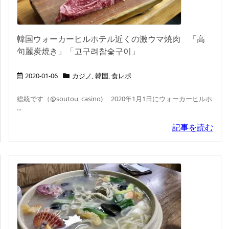
韓国ウォーカーヒルホテル近くの激ウマ焼肉 「高
句麗炭焼き」「고구려참숯구이」
2020-01-06
カジノ
,
韓国
,
食レポ
総統です（@soutou_casino) 2020年1月1日にウォーカーヒルホ
...
記事を読む