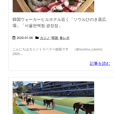
韓国ウォーカーヒルホテル近く「ソウルひのき蒸広
場」「서울편백찜 광장점」
2020-01-06
カジノ
,
韓国
,
食レポ
こんにちはカジノトラベラー総統です （@soutou_casino)
2020 ...
記事を読む