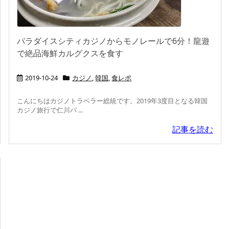
パラダイスシティカジノからモノレールで6分！龍遊
で絶品海鮮カルグクスを食す
2019-10-24
カジノ
,
韓国
,
食レポ
こんにちはカジノトラベラー総統です。2019年3度目となる韓国
カジノ旅行で仁川パ ...
記事を読む