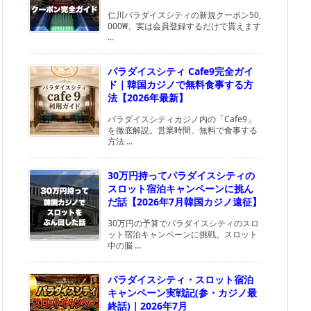
仁川パラダイスシティの新規クーポン50,
000₩、実は会員登録するだけで貰えます
...
パラダイスシティ Cafe9完全ガイ
ド｜韓国カジノで無料食事する方
法【2026年最新】
パラダイスシティカジノ内の「Cafe9」
を徹底解説。営業時間、無料で食事する
方法 ...
30万円持ってパラダイスシティの
スロット宿泊キャンペーンに挑ん
だ話【2026年7月韓国カジノ遠征】
30万円の予算でパラダイスシティのスロ
ット宿泊キャンペーンに挑戦。スロット
中の脳 ...
パラダイスシティ・スロット宿泊
キャンペーン実戦記(参・カジノ最
終話)｜2026年7月