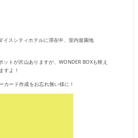
ラダイスシティホテルに滞在中、室内遊園地
。
ットが沢山ありますが、WONDER BOXも映え
ますよ！
ーカード作成をお忘れ無い様に！