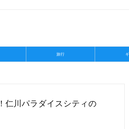
旅行
シ！仁川パラダイスシティの