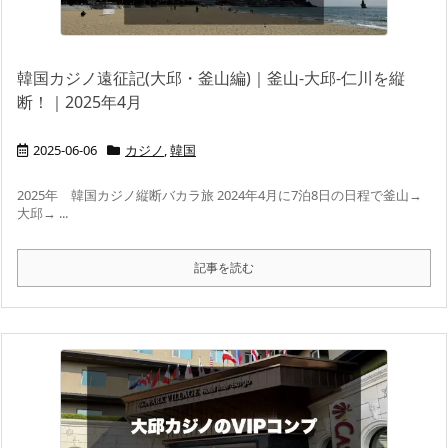
韓国カジノ遠征記(大邱・釜山編)｜釜山‐大邱‐仁川を縦
断！｜2025年4月
2025-06-06
カジノ
,
韓国
2025年 韓国カジノ縦断バカラ旅 2024年4月に7泊8日の日程で釜山→
大邱→ ...
記事を読む