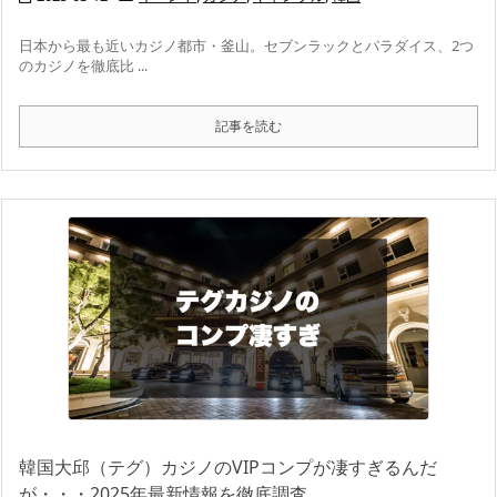
日本から最も近いカジノ都市・釜山。セブンラックとパラダイス、2つ
のカジノを徹底比 ...
記事を読む
韓国大邱（テグ）カジノのVIPコンプが凄すぎるんだ
が・・・2025年最新情報を徹底調査