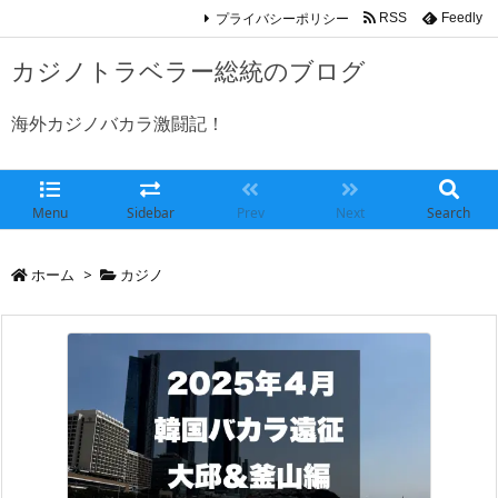
プライバシーポリシー
RSS
Feedly
カジノトラベラー総統のブログ
海外カジノバカラ激闘記！
Menu
Sidebar
Prev
Next
Search
ホーム
>
カジノ