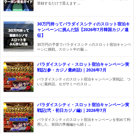
登録するだけで貰えます ...
30万円持ってパラダイスシティのスロット宿泊キ
ャンペーンに挑んだ話【2026年7月韓国カジノ遠
征】
30万円の予算でパラダイスシティのスロット宿泊キャンペ
ーンに挑戦。スロット中の脳 ...
パラダイスシティ・スロット宿泊キャンペーン実
戦記(参・カジノ最終話)｜2026年7月
パラダイスシティのスロット宿泊キャンペーン実戦記、つ
いに最終話。セガサミーのスロ ...
パラダイスシティ・スロット宿泊キャンペーン実
戦記(弐・初日カジノ編)｜2026年7月
パラダイスシティのスロット宿泊キャンペーンを初めて利
用した、前回の準備編から続く ...