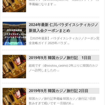
準備編になります ...
2024年最新 仁川パラダイスシティカジノ
新規入会クーポンまとめ
【2025年最新】パラダイスシティカジノクーポン完
全攻略ガイド 2025年パラダ ...
2019年9月 韓国カジノ旅行記 1日目
総統です（@soutou_casino) 2年ぶりに韓国のカジ
ノへ訪問しましたの ...
2019年9月 韓国カジノ旅行記 2日目
韓国カジノ旅行記準備編 韓国カジノ旅行記 1日目
飲みすぎて眠いです 一旦朝の6 ...