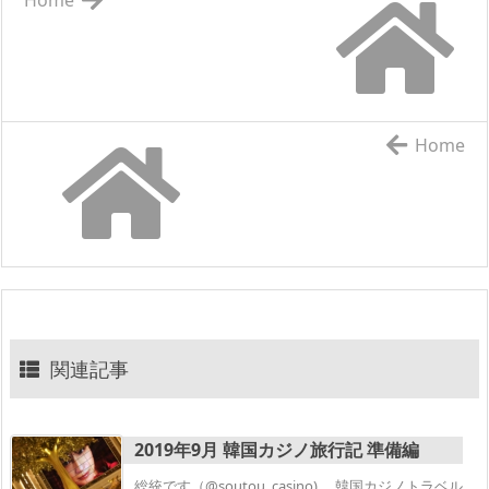
Home
Home
関連記事
2019年9月 韓国カジノ旅行記 準備編
総統です（@soutou_casino) 韓国カジノトラベル