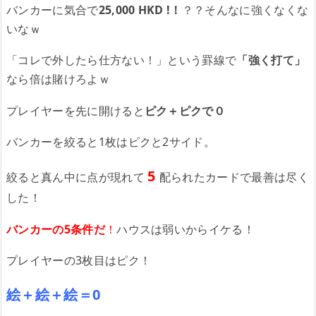
バンカーに気合で
25,000 HKD !！
？？そんなに強くなくな
いなｗ
「コレで外したら仕方ない！」という罫線で
「強く打て」
なら倍は賭けろよｗ
プレイヤーを先に開けると
ピク＋ピクで０
バンカーを絞ると1枚はピクと2サイド。
5
絞ると真ん中に点が現れて
配られたカードで最善は尽く
した！
バンカーの5条件だ
！
ハウスは弱いからイケる！
プレイヤーの3枚目はピク！
絵＋絵＋絵＝0