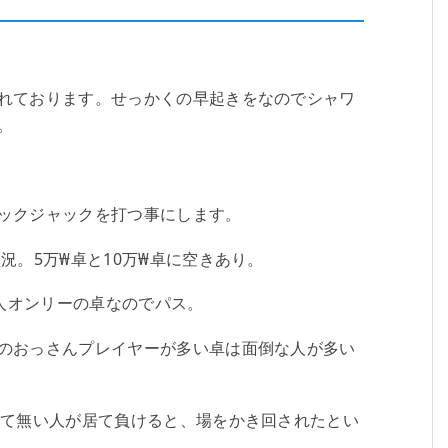
れております。せっかくの早起きをなのでシャワ
。
。
ックジャックを打つ事にします。
況。5万₩卓と10万₩卓に空きあり。
本人オンリーの卓なのでパス。
のおっさんプレイヤーが多い卓は面倒な人が多い
って無い人が居て負けると、場をかき回されたとい