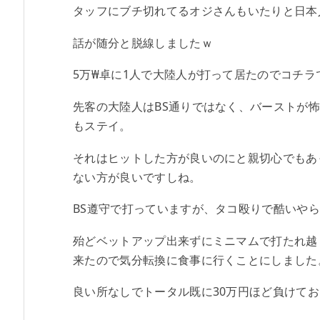
タッフにブチ切れてるオジさんもいたりと日本
話が随分と脱線しましたｗ
5万₩卓に1人で大陸人が打って居たのでコチ
先客の大陸人はBS通りではなく、バーストが怖
もステイ。
それはヒットした方が良いのにと親切心でもあ
ない方が良いですしね。
BS遵守で打っていますが、タコ殴りで酷いや
殆どベットアップ出来ずにミニマムで打たれ越し
来たので気分転換に食事に行くことにしました
良い所なしでトータル既に30万円ほど負けて