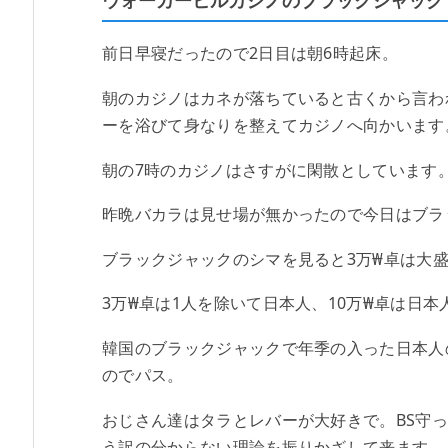
前日早寝だったので2日目は朝6時起床。
朝のカジノはカネが落ちていると古くから言わ
ーを浴びて身なりを整えてカジノへ向かいます
朝の7時のカジノはさすがに閑散としています
昨晩バカラは見せ場が無かったので今日はブラ
ブラックジャックのシマを見ると3万₩卓は大盛
3万₩卓は1人を除いて日本人、10万₩卓は日
韓国のブラックジャックで年季の入った日本人
のでパス。
おじさん達はタラとレバーが大好きで。BS守
う訳の分からない理論を振りかざして来ます。