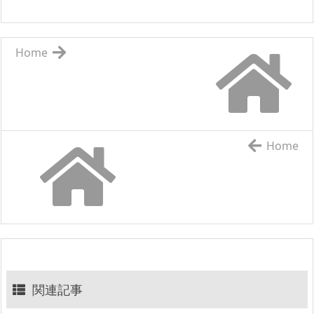
Home
Home
関連記事