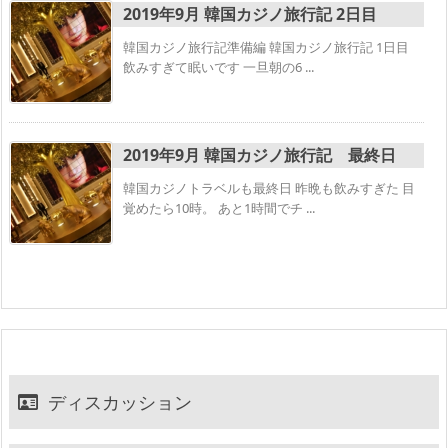
2019年9月 韓国カジノ旅行記 2日目
韓国カジノ旅行記準備編 韓国カジノ旅行記 1日目
飲みすぎて眠いです 一旦朝の6 ...
2019年9月 韓国カジノ旅行記 最終日
韓国カジノトラベルも最終日 昨晩も飲みすぎた 目
覚めたら10時。 あと1時間でチ ...
ディスカッション