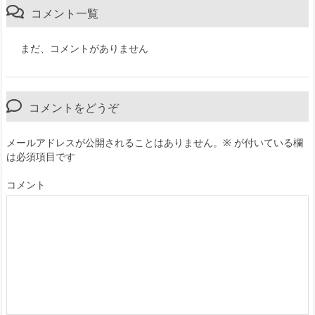
コメント一覧
まだ、コメントがありません
コメントをどうぞ
メールアドレスが公開されることはありません。
※
が付いている欄
は必須項目です
コメント