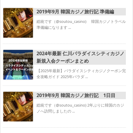
2019年9月 韓国カジノ旅行記 準備編
総統です（@soutou_casino) 韓国カジノトラベル
準備編になります ...
2024年最新 仁川パラダイスシティカジノ
新規入会クーポンまとめ
【2025年最新】パラダイスシティカジノクーポン完
全攻略ガイド 2025年パラダ ...
2019年9月 韓国カジノ旅行記 1日目
総統です（@soutou_casino) 2年ぶりに韓国のカジ
ノへ訪問しましたの ...