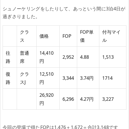
シュノーケリングをしたりして、あっという間に3泊4日が
過ぎさりました。
クラ
FOP単
付与マイ
価格
FOP
ス
価
ル
往
普通
14,410
2,952
4.88
1,513
路
席
円
復
クラ
12,510
3,344
3.74円
1714
路
スJ
円
26,920
6,296
4.27円
3,227
円
今回の登場で得たFOPは1,476＋1,672＝合計3,148です